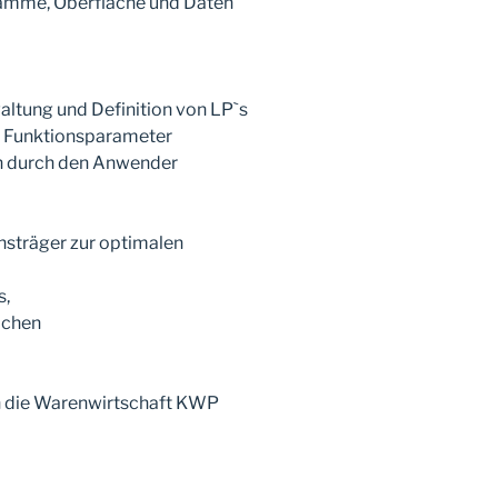
amme, Oberfläche und Daten
ltung und Definition von LP`s
r Funktionsparameter
rn durch den Anwender
nsträger zur optimalen
,
ichen
n die Warenwirtschaft KWP