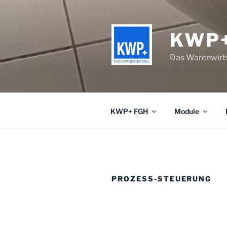
Zum
Inhalt
springen
KWP+
Das Warenwirt
KWP+ FGH
Module
PROZESS-STEUERUNG